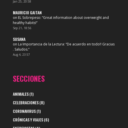
Jan 25, 20:58
MAURICIO GAITAN
on
EL Sobrepeso
: “
Great information about overweight and
healthy habits!
”
Sep 21, 18:56
SUSANA
on
La Importancia de la Lectura
: “
De acuerdo en todo!! Gracias
. Saludos.
”
Aug 4, 23:57
SECCIONES
ANIMALES
(1)
CELEBRACIONES
(8)
CORONAVIRUS
(1)
CRÓNICAS Y VIAJES
(6)