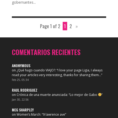
gobernantes...
Page 1 of 2
1
2
»
COMENTARIOS RECIENTES
ANONYMOUS
on
¿Qué hago cuando VIAJO?
: “
I love your page Ligia, I always
read your articles very interesting, thanks for sharing them…
”
Feb 25, 05:34
RAUL RODRIGUEZ
on
Crónica de una muerte anunciada
: “
Lo mejor de Gabo
”
Jan 30, 22:56
MEG SHARPLEY
on
Women’s March
: “
9 lawrence ave
”