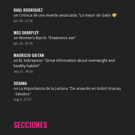
RAUL RODRIGUEZ
on
Crónica de una muerte anunciada
: “
Lo mejor de Gabo
”
Jan 30, 22:56
MEG SHARPLEY
on
Women’s March
: “
9 lawrence ave
”
Jan 25, 20:58
MAURICIO GAITAN
on
EL Sobrepeso
: “
Great information about overweight and
healthy habits!
”
Sep 21, 18:56
SUSANA
on
La Importancia de la Lectura
: “
De acuerdo en todo!! Gracias
. Saludos.
”
Aug 4, 23:57
SECCIONES