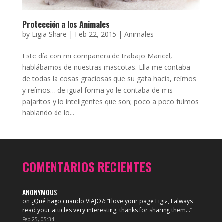
Protección a los Animales
by
Ligia Share
|
Feb 22, 2015
|
Animales
Este día con mi compañera de trabajo Maricel,
hablábamos de nuestras mascotas. Ella me contaba
de todas la cosas graciosas que su gata hacia, reímos
y reímos… de igual forma yo le contaba de mis
pajaritos y lo inteligentes que son; poco a poco fuimos
hablando de lo...
COMENTARIOS RECIENTES
ANONYMOUS
on
¿Qué hago cuando VIAJO?
: “
I love your page Ligia, I always
read your articles very interesting, thanks for sharing them…
”
Feb 25, 05:34