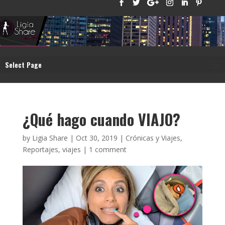
Select Page
¿Qué hago cuando VIAJO?
by
Ligia Share
|
Oct 30, 2019
|
Crónicas y Viajes
,
Reportajes
,
viajes
|
1 comment