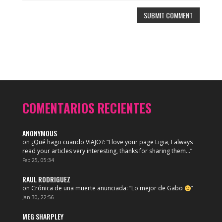
COMENTARIOS RECIENTES
ANONYMOUS
on
¿Qué hago cuando VIAJO?
: “
I love your page Ligia, I always
read your articles very interesting, thanks for sharing them…
”
Feb 25, 05:34
RAUL RODRIGUEZ
on
Crónica de una muerte anunciada
: “
Lo mejor de Gabo
”
Jan 30, 22:56
MEG SHARPLEY