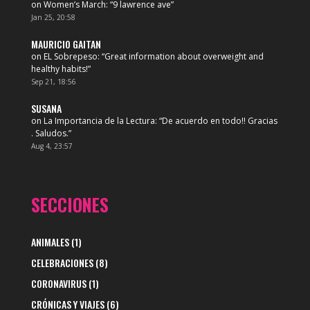
on
Women’s March
: “
9 lawrence ave
”
Jan 25, 20:58
MAURICIO GAITAN
on
EL Sobrepeso
: “
Great information about overweight and
healthy habits!
”
Sep 21, 18:56
SUSANA
on
La Importancia de la Lectura
: “
De acuerdo en todo!! Gracias
. Saludos.
”
Aug 4, 23:57
SECCIONES
ANIMALES
(1)
CELEBRACIONES
(8)
CORONAVIRUS
(1)
CRÓNICAS Y VIAJES
(6)