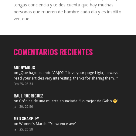
tengas conciencia y te des cuenta que hay muchas
personas que mueren de hambre cada día y es insólito
ver, que...
COMENTARIOS RECIENTES
ANONYMOUS
on
¿Qué hago cuando VIAJO?
: “
I love your page Ligia, I always
read your articles very interesting, thanks for sharing them…
”
Feb 25, 05:34
RAUL RODRIGUEZ
on
Crónica de una muerte anunciada
: “
Lo mejor de Gabo
”
Jan 30, 22:56
MEG SHARPLEY
on
Women’s March
: “
9 lawrence ave
”
Jan 25, 20:58