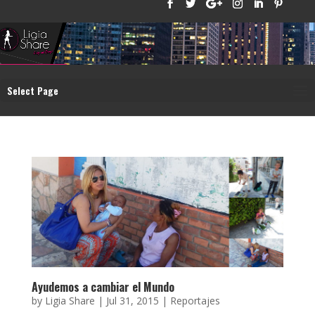
Select Page
Ayudemos a cambiar el Mundo
by
Ligia Share
|
Jul 31, 2015
|
Reportajes