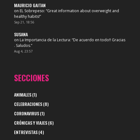
MAURICIO GAITAN
on
EL Sobrepeso
: “
Great information about overweight and
healthy habits!
”
Sep 21, 18:56
SUSANA
on
La Importancia de la Lectura
: “
De acuerdo en todo!! Gracias
. Saludos.
”
Aug 4, 23:57
SECCIONES
ANIMALES
(1)
CELEBRACIONES
(8)
CORONAVIRUS
(1)
CRÓNICAS Y VIAJES
(6)
ENTREVISTAS
(4)