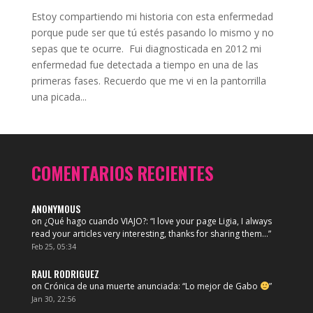
Estoy compartiendo mi historia con esta enfermedad
porque pude ser que tú estés pasando lo mismo y no
sepas que te ocurre. Fui diagnosticada en 2012 mi
enfermedad fue detectada a tiempo en una de las
primeras fases. Recuerdo que me vi en la pantorrilla
una picada...
COMENTARIOS RECIENTES
ANONYMOUS
on
¿Qué hago cuando VIAJO?
: “
I love your page Ligia, I always
read your articles very interesting, thanks for sharing them…
”
Feb 25, 05:34
RAUL RODRIGUEZ
on
Crónica de una muerte anunciada
: “
Lo mejor de Gabo
”
Jan 30, 22:56