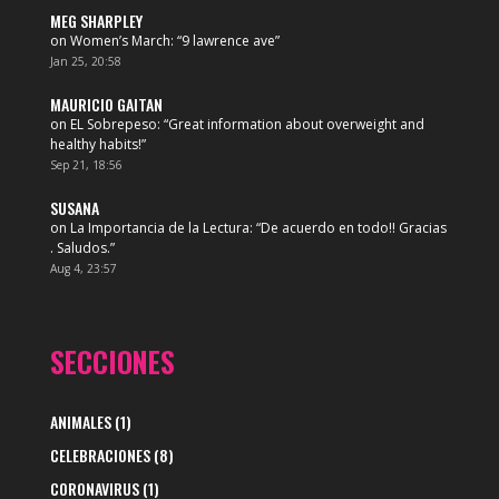
MEG SHARPLEY
on
Women’s March
: “
9 lawrence ave
”
Jan 25, 20:58
MAURICIO GAITAN
on
EL Sobrepeso
: “
Great information about overweight and
healthy habits!
”
Sep 21, 18:56
SUSANA
on
La Importancia de la Lectura
: “
De acuerdo en todo!! Gracias
. Saludos.
”
Aug 4, 23:57
SECCIONES
ANIMALES
(1)
CELEBRACIONES
(8)
CORONAVIRUS
(1)