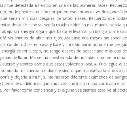
dad fue detectada a tiempo en una de las primeras fases. Recuerd
 rojo, no le preste atención porque en ese entonces yo desconocía l
 que serian mis días después de unos meses. Recuerdo que toda
omitar dolor de cabeza, sentía mucho dolor en mis manos, sentía q
rabajo sin energía alguna que hasta el levantar un bolígrafo me ca
sofá sin ánimos de abrir mis ojos. Asi pase dos meses sin saber p
a caí de rodillas en casa y llore y llore sin parar porque me pregu
 energía de mi cuerpo, no tengo deseos de hacer nada más que do
ganas de llorar. Me sentía consternada de no saber que me ocurría.
u cuerpo y sientes como que estas volviendo loca. Al final legue al d
a no puedo, mi cuerpo me duele y siento que me vuelvo loca doctor. 
ía y dejaría a mi hijo. Me hicieron diferente exámenes de sangre
 fuerte de antibióticos que cada vez que los tomaba vomitaba y así
Por favor toma conciencia y si alguna vez sientes esto ve al doct