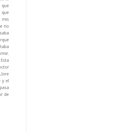
o que
o que
s mis
ue no
usaba
orque
ntaba
rmir.
 Esta
octor
Llore
 y el
 pasa
or de