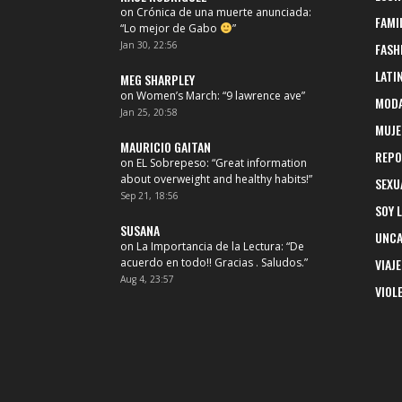
on
Crónica de una muerte anunciada
:
FAMI
“
Lo mejor de Gabo
”
Jan 30, 22:56
FASH
LATI
MEG SHARPLEY
on
Women’s March
: “
9 lawrence ave
”
MOD
Jan 25, 20:58
MUJE
MAURICIO GAITAN
REPO
on
EL Sobrepeso
: “
Great information
about overweight and healthy habits!
”
SEXU
Sep 21, 18:56
SOY 
SUSANA
UNCA
on
La Importancia de la Lectura
: “
De
acuerdo en todo!! Gracias . Saludos.
”
VIAJE
Aug 4, 23:57
VIOL