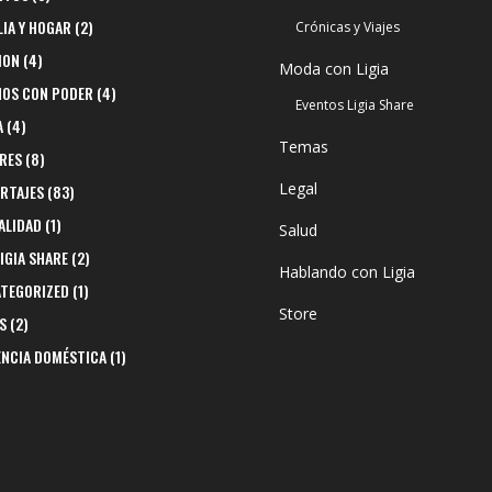
LIA Y HOGAR
(2)
Crónicas y Viajes
ION
(4)
Moda con Ligia
NOS CON PODER
(4)
Eventos Ligia Share
A
(4)
Temas
RES
(8)
Legal
RTAJES
(83)
ALIDAD
(1)
Salud
LIGIA SHARE
(2)
Hablando con Ligia
TEGORIZED
(1)
Store
S
(2)
ENCIA DOMÉSTICA
(1)