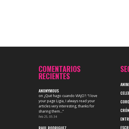
COMENTARIOS
SE
RECIENTES
ANIM
ANONYMOUS
CELE
on
¿Qué hago cuando VIAJO?
: “
I love
your page Ligia, I always read your
CORO
articles very interesting, thanks for
CRÓN
sharing them…
”
Feb 25, 05:34
ENTR
ESCR
RAUL RODRIGUEZ