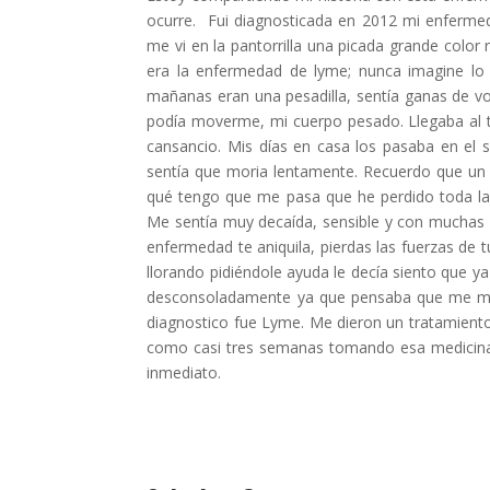
ocurre. Fui diagnosticada en 2012 mi enferme
me vi en la pantorrilla una picada grande color
era la enfermedad de lyme; nunca imagine lo
mañanas eran una pesadilla, sentía ganas de v
podía moverme, mi cuerpo pesado. Llegaba al t
cansancio. Mis días en casa los pasaba en el 
sentía que moria lentamente. Recuerdo que un dí
qué tengo que me pasa que he perdido toda la
Me sentía muy decaída, sensible y con muchas 
enfermedad te aniquila, pierdas las fuerzas de t
llorando pidiéndole ayuda le decía siento que y
desconsoladamente ya que pensaba que me morir
diagnostico fue Lyme. Me dieron un tratamiento
como casi tres semanas tomando esa medicina. 
inmediato.