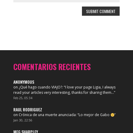
COMENTARIOS RECIENTES
ANONYMOUS
on
¿Qué hago cuando VIAJO?
: “
I love your page Ligia, I always
read your articles very interesting, thanks for sharing them…
”
Feb 25, 05:34
RAUL RODRIGUEZ
on
Crónica de una muerte anunciada
: “
Lo mejor de Gabo
”
Jan 30, 22:56
MEG SHARPLEY