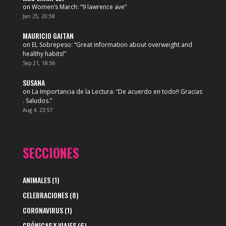
on
Women’s March
: “
9 lawrence ave
”
Jan 25, 20:58
MAURICIO GAITAN
on
EL Sobrepeso
: “
Great information about overweight and
healthy habits!
”
Sep 21, 18:56
SUSANA
on
La Importancia de la Lectura
: “
De acuerdo en todo!! Gracias
. Saludos.
”
Aug 4, 23:57
SECCIONES
ANIMALES
(1)
CELEBRACIONES
(8)
CORONAVIRUS
(1)
CRÓNICAS Y VIAJES
(6)