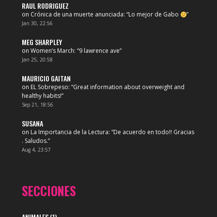
RAUL RODRIGUEZ
on
Crónica de una muerte anunciada
: “
Lo mejor de Gabo
”
Jan 30, 22:56
MEG SHARPLEY
on
Women’s March
: “
9 lawrence ave
”
Jan 25, 20:58
MAURICIO GAITAN
on
EL Sobrepeso
: “
Great information about overweight and
healthy habits!
”
Sep 21, 18:56
SUSANA
on
La Importancia de la Lectura
: “
De acuerdo en todo!! Gracias
. Saludos.
”
Aug 4, 23:57
SECCIONES
ANIMALES
(1)