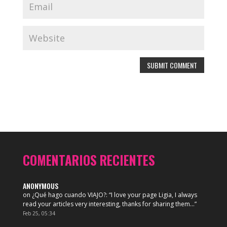
COMENTARIOS RECIENTES
ANONYMOUS
on
¿Qué hago cuando VIAJO?
: “
I love your page Ligia, I always
read your articles very interesting, thanks for sharing them…
”
Feb 25, 05:34