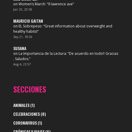
on
Women’s March
: “
9 lawrence ave
”
Jan 25, 20:58
MAURICIO GAITAN
on
EL Sobrepeso
: “
Great information about overweight and
healthy habits!
”
Sep 21, 18:56
SUSANA
on
La Importancia de la Lectura
: “
De acuerdo en todo!! Gracias
. Saludos.
”
Aug 4, 23:57
SECCIONES
ANIMALES
(1)
CELEBRACIONES
(8)
CORONAVIRUS
(1)
CRÓNICAS Y VIAJES
(6)