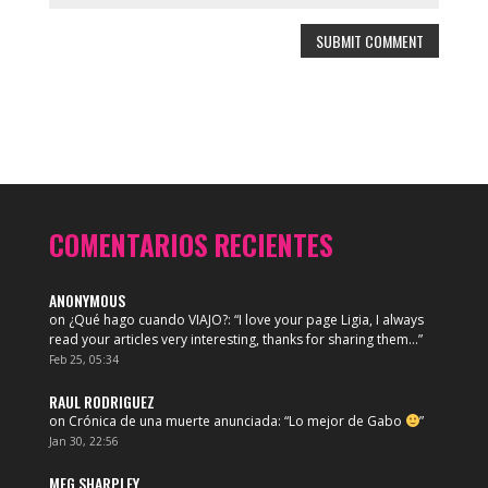
COMENTARIOS RECIENTES
ANONYMOUS
on
¿Qué hago cuando VIAJO?
: “
I love your page Ligia, I always
read your articles very interesting, thanks for sharing them…
”
Feb 25, 05:34
RAUL RODRIGUEZ
on
Crónica de una muerte anunciada
: “
Lo mejor de Gabo
”
Jan 30, 22:56
MEG SHARPLEY