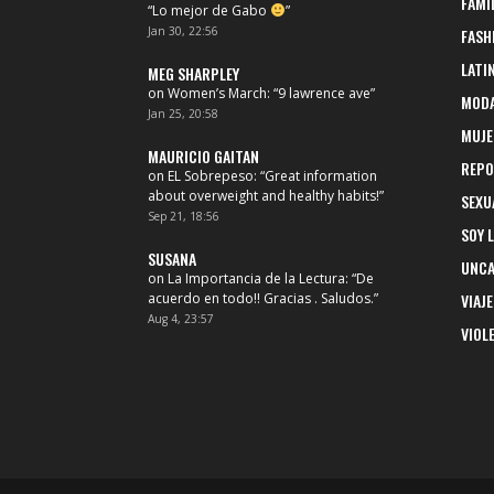
FAMI
“
Lo mejor de Gabo
”
Jan 30, 22:56
FASH
LATI
MEG SHARPLEY
on
Women’s March
: “
9 lawrence ave
”
MOD
Jan 25, 20:58
MUJE
MAURICIO GAITAN
REPO
on
EL Sobrepeso
: “
Great information
about overweight and healthy habits!
”
SEXU
Sep 21, 18:56
SOY 
SUSANA
UNCA
on
La Importancia de la Lectura
: “
De
acuerdo en todo!! Gracias . Saludos.
”
VIAJE
Aug 4, 23:57
VIOL