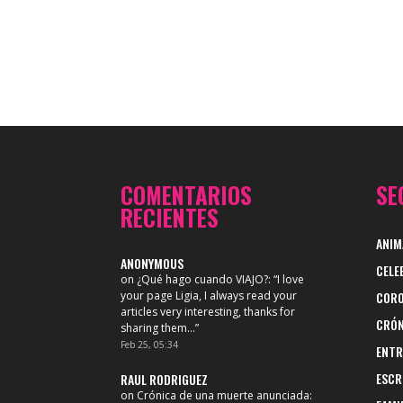
COMENTARIOS
SE
RECIENTES
ANIM
ANONYMOUS
CELE
on
¿Qué hago cuando VIAJO?
: “
I love
your page Ligia, I always read your
CORO
articles very interesting, thanks for
CRÓN
sharing them…
”
Feb 25, 05:34
ENTR
ESCR
RAUL RODRIGUEZ
on
Crónica de una muerte anunciada
: