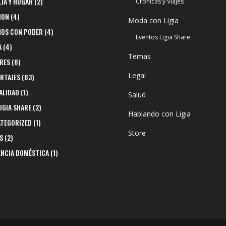
LIA Y HOGAR
(2)
Crónicas y Viajes
ION
(4)
Moda con Ligia
NOS CON PODER
(4)
Eventos Ligia Share
A
(4)
Temas
RES
(8)
Legal
RTAJES
(83)
ALIDAD
(1)
Salud
LIGIA SHARE
(2)
Hablando con Ligia
TEGORIZED
(1)
Store
S
(2)
ENCIA DOMÉSTICA
(1)