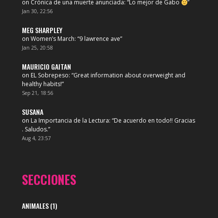
on
Crónica de una muerte anunciada
: “
Lo mejor de Gabo
”
Jan 30, 22:56
MEG SHARPLEY
on
Women’s March
: “
9 lawrence ave
”
Jan 25, 20:58
MAURICIO GAITAN
on
EL Sobrepeso
: “
Great information about overweight and
healthy habits!
”
Sep 21, 18:56
SUSANA
on
La Importancia de la Lectura
: “
De acuerdo en todo!! Gracias
. Saludos.
”
Aug 4, 23:57
SECCIONES
ANIMALES
(1)