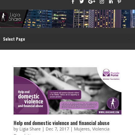
Select Page
Help end domestic violence and financial abuse
by
Ligia Share
|
Dec 7, 2017
|
Mujeres
,
Violencia