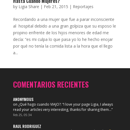
Hasta Cuando Mujeres?
by
Ligia Share
|
Feb 21, 2015
|
Reportajes
Recordando a una mujer que fue a parar inconsciente
al hospital debido a una gran golpiza que su esposo le
propino enfrente de los hijos menores de edad me
decía: “es mi culpa lo que pasa yo lo he hecho enojar
por qué no tenía la comida lista a la hora que el llego
a...
COMENTARIOS RECIENTES
ANONYMOUS
on
¿Qué hago cuando VIAJO?
: “
I love your page Ligia, I always
read your articles very interesting, thanks for sharing them…
”
Feb 25, 05:34
RAUL RODRIGUEZ