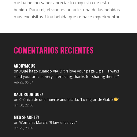
me ha hecho saber apreciar lo exquisito de esta
bebida. Para mí, el vino es un arte, una de las bebidas
más exquisitas. Una bebida que te hace experimentar...
COMENTARIOS RECIENTES
ANONYMOUS
on
¿Qué hago cuando VIAJO?
: “
I love your page Ligia, I always
read your articles very interesting, thanks for sharing them…
”
Feb 25, 05:34
RAUL RODRIGUEZ
on
Crónica de una muerte anunciada
: “
Lo mejor de Gabo
”
Jan 30, 22:56
MEG SHARPLEY
on
Women’s March
: “
9 lawrence ave
”
Jan 25, 20:58