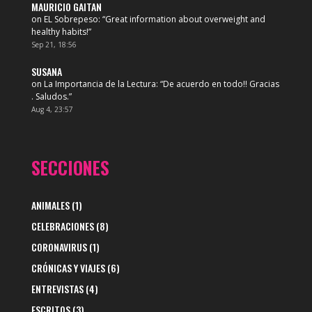
MAURICIO GAITAN
on
EL Sobrepeso
: “
Great information about overweight and
healthy habits!
”
Sep 21, 18:56
SUSANA
on
La Importancia de la Lectura
: “
De acuerdo en todo!! Gracias
. Saludos.
”
Aug 4, 23:57
SECCIONES
ANIMALES
(1)
CELEBRACIONES
(8)
CORONAVIRUS
(1)
CRÓNICAS Y VIAJES
(6)
ENTREVISTAS
(4)
ESCRITOS
(3)