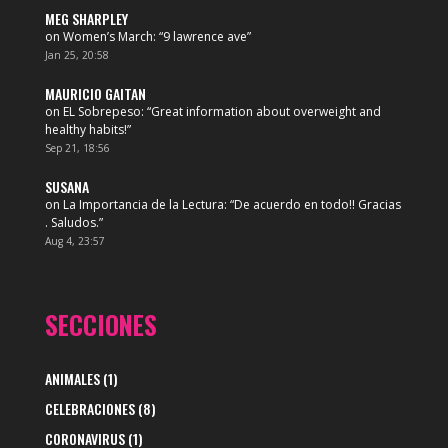
MEG SHARPLEY
on
Women’s March
: “
9 lawrence ave
”
Jan 25, 20:58
MAURICIO GAITAN
on
EL Sobrepeso
: “
Great information about overweight and
healthy habits!
”
Sep 21, 18:56
SUSANA
on
La Importancia de la Lectura
: “
De acuerdo en todo!! Gracias
. Saludos.
”
Aug 4, 23:57
SECCIONES
ANIMALES
(1)
CELEBRACIONES
(8)
CORONAVIRUS
(1)