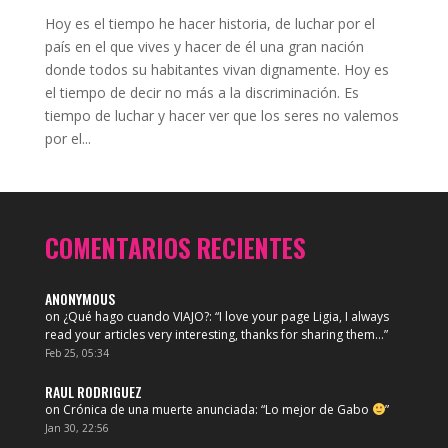
Hoy es el tiempo he hacer historia, de luchar por el
país en el que vives y hacer de él una gran nación
donde todos su habitantes vivan dignamente. Hoy es
el tiempo de decir no más a la discriminación. Es
tiempo de luchar y hacer ver que los seres no valemos
por el...
COMENTARIOS RECIENTES
ANONYMOUS
on
¿Qué hago cuando VIAJO?
: “
I love your page Ligia, I always
read your articles very interesting, thanks for sharing them…
”
Feb 25, 05:34
RAUL RODRIGUEZ
on
Crónica de una muerte anunciada
: “
Lo mejor de Gabo
”
Jan 30, 22:56