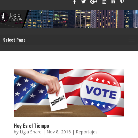
Select Page
Hoy Es el Tiempo
by
Ligia Share
|
Nov 8, 2016
|
Reportajes