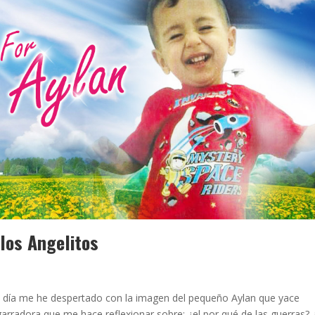
los Angelitos
e día me he despertado con la imagen del pequeño Aylan que yace
arradora que me hace reflexionar sobre: ¿el por qué de las guerras? 