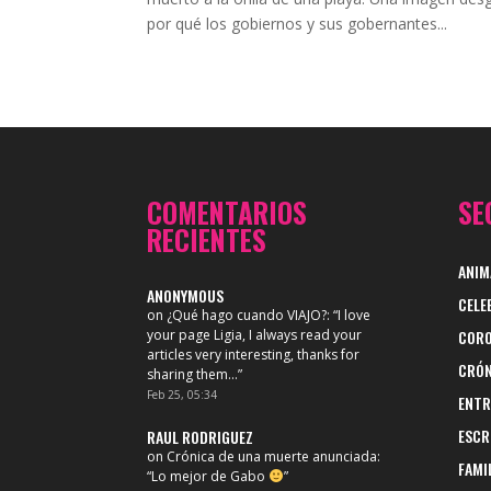
por qué los gobiernos y sus gobernantes...
COMENTARIOS
SE
RECIENTES
ANIM
ANONYMOUS
CELE
on
¿Qué hago cuando VIAJO?
: “
I love
your page Ligia, I always read your
CORO
articles very interesting, thanks for
CRÓN
sharing them…
”
Feb 25, 05:34
ENTR
ESCR
RAUL RODRIGUEZ
on
Crónica de una muerte anunciada
:
FAMI
“
Lo mejor de Gabo
”