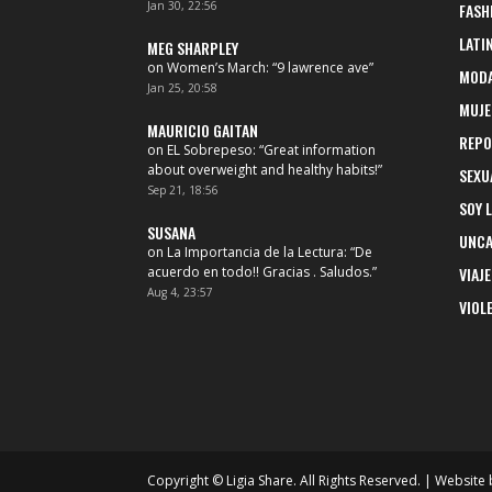
Jan 30, 22:56
FASH
LATI
MEG SHARPLEY
on
Women’s March
: “
9 lawrence ave
”
MOD
Jan 25, 20:58
MUJE
MAURICIO GAITAN
REPO
on
EL Sobrepeso
: “
Great information
about overweight and healthy habits!
”
SEXU
Sep 21, 18:56
SOY 
SUSANA
UNCA
on
La Importancia de la Lectura
: “
De
acuerdo en todo!! Gracias . Saludos.
”
VIAJE
Aug 4, 23:57
VIOL
Copyright © Ligia Share. All Rights Reserved. | Website