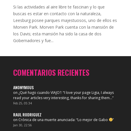
Si las actividades al aire libre te fascinan y lo que
buscas es estar en contacto con la naturaleza,
Leesburg posee parques majestuosos, uno de ellos es
Morven Park. Morven Park cuenta con la mansión de
los Davis; esta mansión ha sido la casa de dos
Gobernadores y fue...
COMENTARIOS RECIENTES
ANONYMOUS
on
¿Qué hago cuando VIAJO?
: “
I love your page Ligia, I always
read your articles very interesting, thanks for sharing them…
”
Feb 25, 05:34
RAUL RODRIGUEZ
on
Crónica de una muerte anunciada
: “
Lo mejor de Gabo
”
Jan 30, 22:56