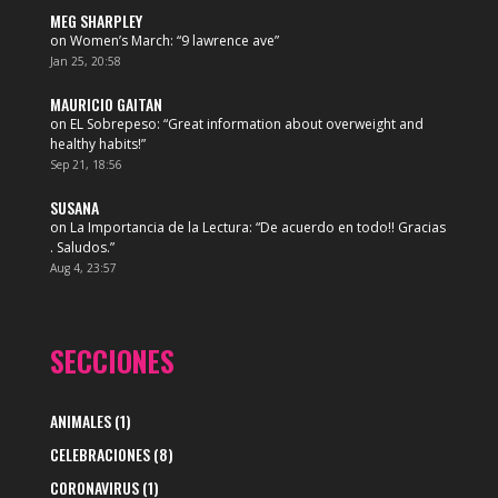
MEG SHARPLEY
on
Women’s March
: “
9 lawrence ave
”
Jan 25, 20:58
MAURICIO GAITAN
on
EL Sobrepeso
: “
Great information about overweight and
healthy habits!
”
Sep 21, 18:56
SUSANA
on
La Importancia de la Lectura
: “
De acuerdo en todo!! Gracias
. Saludos.
”
Aug 4, 23:57
SECCIONES
ANIMALES
(1)
CELEBRACIONES
(8)
CORONAVIRUS
(1)