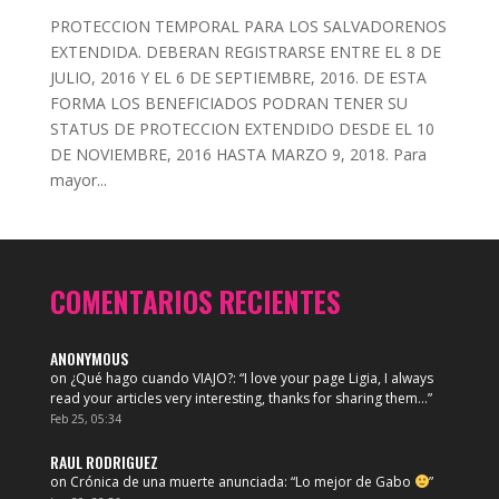
PROTECCION TEMPORAL PARA LOS SALVADORENOS
EXTENDIDA. DEBERAN REGISTRARSE ENTRE EL 8 DE
JULIO, 2016 Y EL 6 DE SEPTIEMBRE, 2016. DE ESTA
FORMA LOS BENEFICIADOS PODRAN TENER SU
STATUS DE PROTECCION EXTENDIDO DESDE EL 10
DE NOVIEMBRE, 2016 HASTA MARZO 9, 2018. Para
mayor...
COMENTARIOS RECIENTES
ANONYMOUS
on
¿Qué hago cuando VIAJO?
: “
I love your page Ligia, I always
read your articles very interesting, thanks for sharing them…
”
Feb 25, 05:34
RAUL RODRIGUEZ
on
Crónica de una muerte anunciada
: “
Lo mejor de Gabo
”