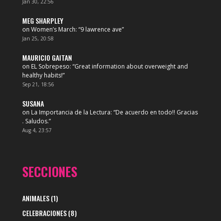
Jan 30, 22:56
MEG SHARPLEY
on
Women’s March
: “
9 lawrence ave
”
Jan 25, 20:58
MAURICIO GAITAN
on
EL Sobrepeso
: “
Great information about overweight and
healthy habits!
”
Sep 21, 18:56
SUSANA
on
La Importancia de la Lectura
: “
De acuerdo en todo!! Gracias
. Saludos.
”
Aug 4, 23:57
SECCIONES
ANIMALES
(1)
CELEBRACIONES
(8)