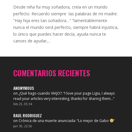
Desde niña fui muy soñadora, creía en un mundo
perfecto. Recuerdo siempre las palabras de mi madre:
“Hay hija eres tan soñadora…” “lamentablemente
nunca el mundo será perfecto, siempre habrá injustica,
lo único que puedes hacer decía, ayuda nunca te
canses de ayudar,...
COMENTARIOS RECIENTES
ANONYMOUS
on
¿Qué hago cuando VIAJO?
: “
I love your page Ligia, I always
read your articles very interesting, thanks for sharing them…
”
Feb 25, 05:34
RAUL RODRIGUEZ
on
Crónica de una muerte anunciada
: “
Lo mejor de Gabo
”
Jan 30, 22:56