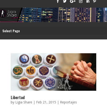
Select Page
Libertad
by
Ligia Share
|
Feb 21, 2015
|
Reportajes