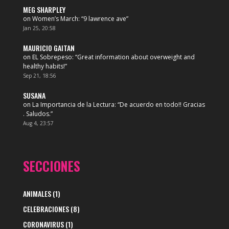
MEG SHARPLEY
on
Women’s March
: “
9 lawrence ave
”
Jan 25, 20:58
MAURICIO GAITAN
on
EL Sobrepeso
: “
Great information about overweight and
healthy habits!
”
Sep 21, 18:56
SUSANA
on
La Importancia de la Lectura
: “
De acuerdo en todo!! Gracias
. Saludos.
”
Aug 4, 23:57
SECCIONES
ANIMALES
(1)
CELEBRACIONES
(8)
CORONAVIRUS
(1)