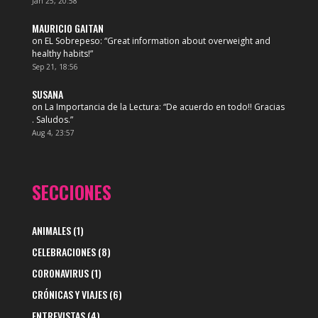
Jan 25, 20:58
MAURICIO GAITAN
on
EL Sobrepeso
: “
Great information about overweight and
healthy habits!
”
Sep 21, 18:56
SUSANA
on
La Importancia de la Lectura
: “
De acuerdo en todo!! Gracias
. Saludos.
”
Aug 4, 23:57
SECCIONES
ANIMALES
(1)
CELEBRACIONES
(8)
CORONAVIRUS
(1)
CRÓNICAS Y VIAJES
(6)
ENTREVISTAS
(4)