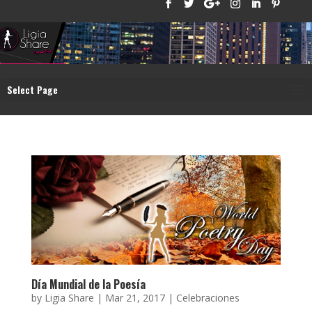
Select Page
Día Mundial de la Poesía
by
Ligia Share
|
Mar 21, 2017
|
Celebraciones