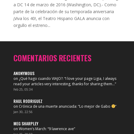
a DC 14 de marzo de 2016 (Washington, DC).- Como
parte de la celebración de su temporada aniversaria
¡Viva los 40!, el Teatro Hispano GALA anuncia con
orgullo el estreno...
COMENTARIOS RECIENTES
ANONYMOUS
on
¿Qué hago cuando VIAJO?
: “
I love your page Ligia, I always
read your articles very interesting, thanks for sharing them…
”
Feb 25, 05:34
RAUL RODRIGUEZ
on
Crónica de una muerte anunciada
: “
Lo mejor de Gabo
”
Jan 30, 22:56
MEG SHARPLEY
on
Women’s March
: “
9 lawrence ave
”