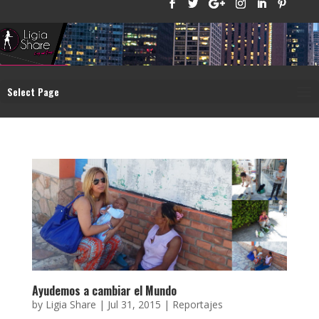
Select Page
Ayudemos a cambiar el Mundo
by
Ligia Share
|
Jul 31, 2015
|
Reportajes