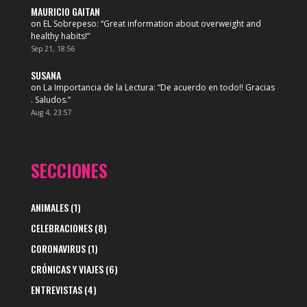
MAURICIO GAITAN
on
EL Sobrepeso
: “
Great information about overweight and
healthy habits!
”
Sep 21, 18:56
SUSANA
on
La Importancia de la Lectura
: “
De acuerdo en todo!! Gracias
. Saludos.
”
Aug 4, 23:57
SECCIONES
ANIMALES
(1)
CELEBRACIONES
(8)
CORONAVIRUS
(1)
CRÓNICAS Y VIAJES
(6)
ENTREVISTAS
(4)