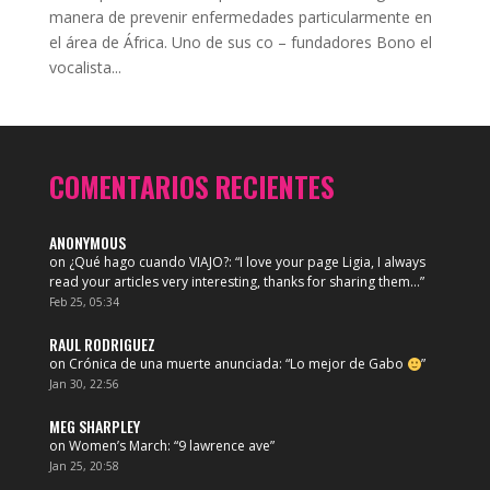
manera de prevenir enfermedades particularmente en
el área de África. Uno de sus co – fundadores Bono el
vocalista...
COMENTARIOS RECIENTES
ANONYMOUS
on
¿Qué hago cuando VIAJO?
: “
I love your page Ligia, I always
read your articles very interesting, thanks for sharing them…
”
Feb 25, 05:34
RAUL RODRIGUEZ
on
Crónica de una muerte anunciada
: “
Lo mejor de Gabo
”
Jan 30, 22:56
MEG SHARPLEY
on
Women’s March
: “
9 lawrence ave
”
Jan 25, 20:58