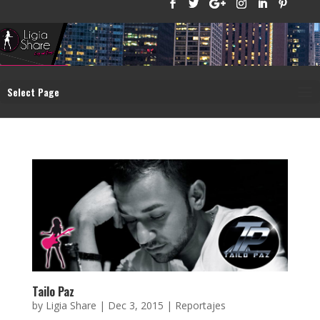
Select Page
Tailo Paz
by
Ligia Share
|
Dec 3, 2015
|
Reportajes