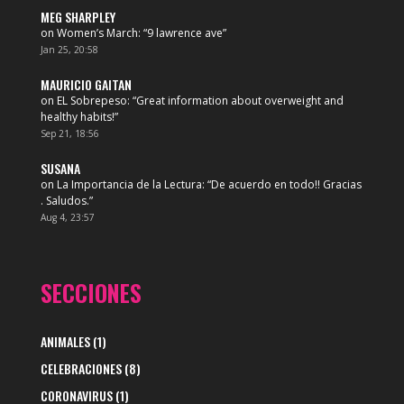
MEG SHARPLEY
on
Women’s March
: “
9 lawrence ave
”
Jan 25, 20:58
MAURICIO GAITAN
on
EL Sobrepeso
: “
Great information about overweight and
healthy habits!
”
Sep 21, 18:56
SUSANA
on
La Importancia de la Lectura
: “
De acuerdo en todo!! Gracias
. Saludos.
”
Aug 4, 23:57
SECCIONES
ANIMALES
(1)
CELEBRACIONES
(8)
CORONAVIRUS
(1)