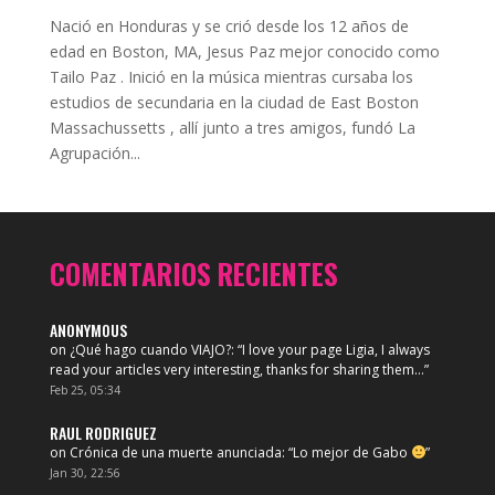
Nació en Honduras y se crió desde los 12 años de
edad en Boston, MA, Jesus Paz mejor conocido como
Tailo Paz . Inició en la música mientras cursaba los
estudios de secundaria en la ciudad de East Boston
Massachussetts , allí junto a tres amigos, fundó La
Agrupación...
COMENTARIOS RECIENTES
ANONYMOUS
on
¿Qué hago cuando VIAJO?
: “
I love your page Ligia, I always
read your articles very interesting, thanks for sharing them…
”
Feb 25, 05:34
RAUL RODRIGUEZ
on
Crónica de una muerte anunciada
: “
Lo mejor de Gabo
”
Jan 30, 22:56