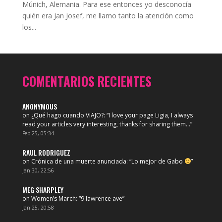
Múnich, Alemania. Para ese entonces yo desconocía
quién era Jan Josef, me llamo tanto la atención como
los...
COMENTARIOS RECIENTES
ANONYMOUS
on
¿Qué hago cuando VIAJO?
: “
I love your page Ligia, I always
read your articles very interesting, thanks for sharing them…
”
Feb 25, 05:34
RAUL RODRIGUEZ
on
Crónica de una muerte anunciada
: “
Lo mejor de Gabo
”
Jan 30, 22:56
MEG SHARPLEY
on
Women’s March
: “
9 lawrence ave
”
Jan 25, 20:58