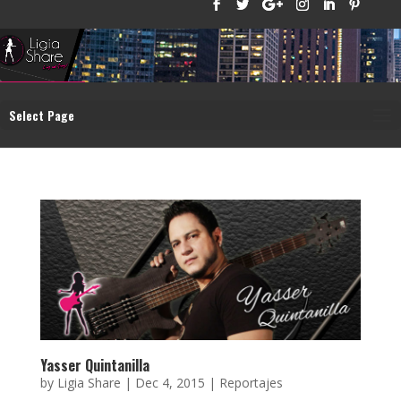
Select Page
Yasser Quintanilla
by
Ligia Share
|
Dec 4, 2015
|
Reportajes