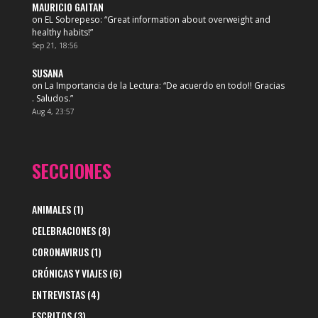
MAURICIO GAITAN
on
EL Sobrepeso
: “
Great information about overweight and
healthy habits!
”
Sep 21, 18:56
SUSANA
on
La Importancia de la Lectura
: “
De acuerdo en todo!! Gracias
. Saludos.
”
Aug 4, 23:57
SECCIONES
ANIMALES
(1)
CELEBRACIONES
(8)
CORONAVIRUS
(1)
CRÓNICAS Y VIAJES
(6)
ENTREVISTAS
(4)
ESCRITOS
(3)