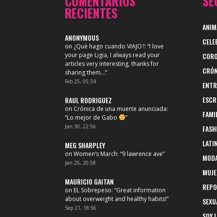
COMENTARIOS
SE
RECIENTES
ANIM
ANONYMOUS
CELE
on
¿Qué hago cuando VIAJO?
: “
I love
your page Ligia, I always read your
CORO
articles very interesting, thanks for
CRÓN
sharing them…
”
Feb 25, 05:34
ENTR
ESCR
RAUL RODRIGUEZ
on
Crónica de una muerte anunciada
:
FAMI
“
Lo mejor de Gabo
”
Jan 30, 22:56
FASH
LATI
MEG SHARPLEY
on
Women’s March
: “
9 lawrence ave
”
MOD
Jan 25, 20:58
MUJE
MAURICIO GAITAN
REPO
on
EL Sobrepeso
: “
Great information
about overweight and healthy habits!
”
SEXU
Sep 21, 18:56
SOY 