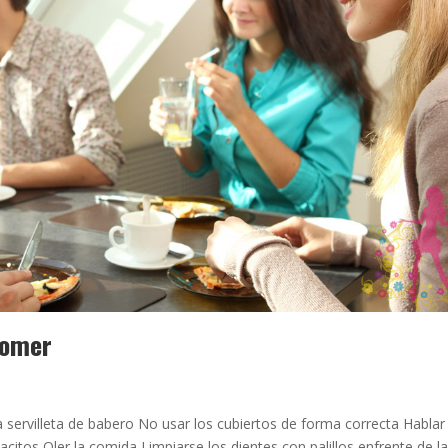
Comer
servilleta de babero No usar los cubiertos de forma correcta Hablar
citos Oler la comida Limpiarse los dientes con palillos enfrente de l