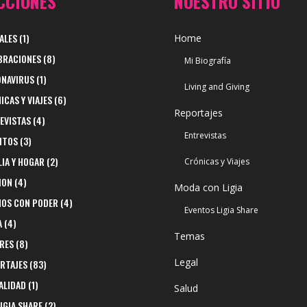
CCIONES
NUESTRO SITIO
ALES
(1)
Home
BRACIONES
(8)
Mi Biografía
NAVIRUS
(1)
Living and Giving
ICAS Y VIAJES
(6)
Reportajes
EVISTAS
(4)
Entrevistas
ITOS
(3)
LIA Y HOGAR
(2)
Crónicas y Viajes
ION
(4)
Moda con Ligia
NOS CON PODER
(4)
Eventos Ligia Share
A
(4)
Temas
RES
(8)
Legal
RTAJES
(83)
ALIDAD
(1)
Salud
LIGIA SHARE
(2)