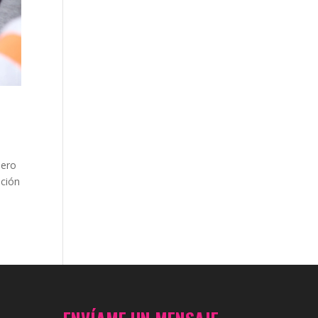
dero
ación