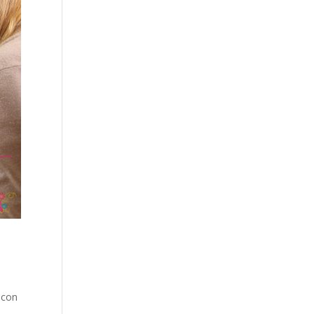
 con
a