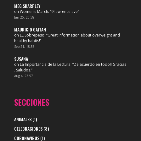
MEG SHARPLEY
on
Women’s March
: “
9 lawrence ave
”
Jan 25, 20:58
MAURICIO GAITAN
on
EL Sobrepeso
: “
Great information about overweight and
healthy habits!
”
Sep 21, 18:56
SUSANA
on
La Importancia de la Lectura
: “
De acuerdo en todo!! Gracias
. Saludos.
”
Aug 4, 23:57
SECCIONES
ANIMALES
(1)
CELEBRACIONES
(8)
CORONAVIRUS
(1)