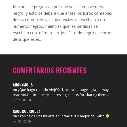
Muchos se preguntan por qué se le llama viernes
negro, y esto se debe a que antes los libros contables
de los comercios y las ganancias se escribían con
números negros, mientras que las pérdidas se
escribían con números rojos. Esto de negro es como
decir que es el...
COMENTARIOS RECIENTES
ANONYMOUS
on
¿Qué hago cuando VIAJO?
: “
I love your page Ligia, I always
read your articles very interesting, thanks for sharing them…
”
Feb 25, 05:34
RAUL RODRIGUEZ
on
Crónica de una muerte anunciada
: “
Lo mejor de Gabo
”
Jan 30, 22:56