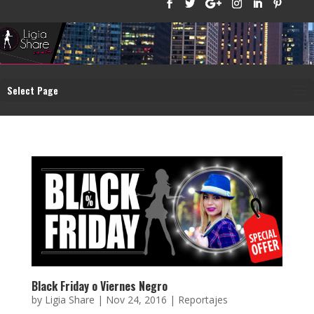
Select Page
Black Friday o Viernes Negro
by
Ligia Share
|
Nov 24, 2016
|
Reportajes