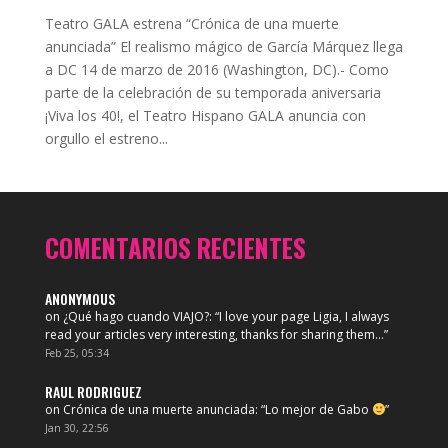
Teatro GALA estrena “Crónica de una muerte
anunciada” El realismo mágico de García Márquez llega
a DC 14 de marzo de 2016 (Washington, DC).- Como
parte de la celebración de su temporada aniversaria
¡Viva los 40!, el Teatro Hispano GALA anuncia con
orgullo el estreno...
COMENTARIOS RECIENTES
ANONYMOUS
on
¿Qué hago cuando VIAJO?
: “
I love your page Ligia, I always
read your articles very interesting, thanks for sharing them…
”
Feb 25, 05:34
RAUL RODRIGUEZ
on
Crónica de una muerte anunciada
: “
Lo mejor de Gabo
”
Jan 30, 22:56