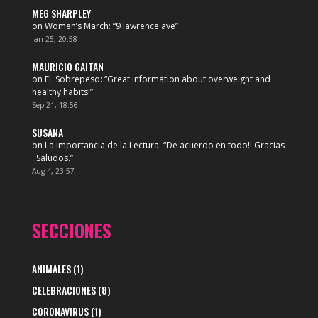
MEG SHARPLEY
on
Women’s March
: “
9 lawrence ave
”
Jan 25, 20:58
MAURICIO GAITAN
on
EL Sobrepeso
: “
Great information about overweight and
healthy habits!
”
Sep 21, 18:56
SUSANA
on
La Importancia de la Lectura
: “
De acuerdo en todo!! Gracias
. Saludos.
”
Aug 4, 23:57
SECCIONES
ANIMALES
(1)
CELEBRACIONES
(8)
CORONAVIRUS
(1)