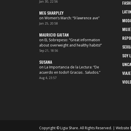
Jan 30, 22:56
FASH
LATI
MEG SHARPLEY
on
Women’s March
: “
9 lawrence ave
”
MOD
Jan 25, 20:58
MUJE
MAURICIO GAITAN
REPO
on
EL Sobrepeso
: “
Great information
about overweight and healthy habits!
”
SEXU
Sep 21, 18:56
SOY 
SUSANA
UNCA
on
La Importancia de la Lectura
: “
De
acuerdo en todo!! Gracias . Saludos.
”
VIAJE
Aug 4, 23:57
VIOL
Copyright © Ligia Share. All Rights Reserved. | Website