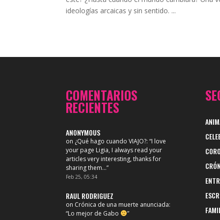
ideologías arcaicas y sin sentido. ...
COMENTARIOS
SE
RECIENTES
ANIM
ANONYMOUS
CELE
on
¿Qué hago cuando VIAJO?
: “
I love
your page Ligia, I always read your
CORO
articles very interesting, thanks for
CRÓN
sharing them…
”
Feb 25, 05:34
ENTR
ESCR
RAUL RODRIGUEZ
on
Crónica de una muerte anunciada
:
FAMI
“
Lo mejor de Gabo
”