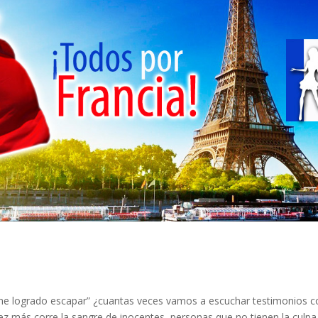
 he logrado escapar” ¿cuantas veces vamos a escuchar testimonios 
 más corre la sangre de inocentes, personas que no tienen la culpa