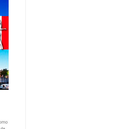
como
 de