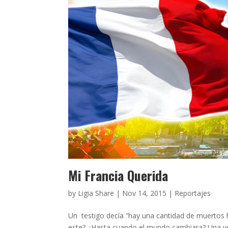
Mi Francia Querida
by
Ligia Share
|
Nov 14, 2015
|
Reportajes
Un testigo decía “hay una cantidad de muertos
este? ¿Hasta cuando el mundo cambiara? Una vez