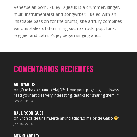
Venezuelan born, Zujey D’ Jesus is a drummer, singer,
multi-instrumentalist and songwriter. Fueled with an
insatiable passion for the drums, she artfully combines
various styles of drumming such as rock, pop, funk,
reggae, and Latin. Zujey began singing and...
COMENTARIOS RECIENTES
ANONYMOUS
on
¿Qué hago cuando VIAJO?
: “
I love your page Ligia, I always
read your articles very interesting, thanks for sharing them…
”
Feb 25, 05:34
RAUL RODRIGUEZ
on
Crónica de una muerte anunciada
: “
Lo mejor de Gabo
”
Jan 30, 22:56
MEG SHARPLEY