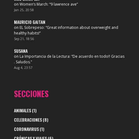
on
Women’s March
: “
9 lawrence ave
”
Jan 25, 20:58
MAURICIO GAITAN
on
EL Sobrepeso
: “
Great information about overweight and
healthy habits!
”
Sep 21, 18:56
SUSANA
on
La Importancia de la Lectura
: “
De acuerdo en todo!! Gracias
. Saludos.
”
Aug 4, 23:57
SECCIONES
ANIMALES
(1)
CELEBRACIONES
(8)
CORONAVIRUS
(1)
CRÓNICAS Y VIAJES
(6)