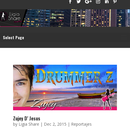
Select Page
Zujey D’ Jesus
by
Ligia Share
|
Dec 2, 2015
|
Reportajes