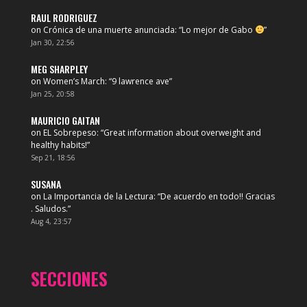
RAUL RODRIGUEZ
on
Crónica de una muerte anunciada
: “
Lo mejor de Gabo
”
Jan 30, 22:56
MEG SHARPLEY
on
Women’s March
: “
9 lawrence ave
”
Jan 25, 20:58
MAURICIO GAITAN
on
EL Sobrepeso
: “
Great information about overweight and
healthy habits!
”
Sep 21, 18:56
SUSANA
on
La Importancia de la Lectura
: “
De acuerdo en todo!! Gracias
. Saludos.
”
Aug 4, 23:57
SECCIONES