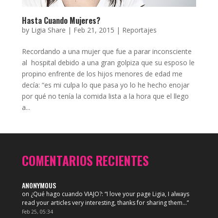
Hasta Cuando Mujeres?
by
Ligia Share
|
Feb 21, 2015
|
Reportajes
Recordando a una mujer que fue a parar inconsciente
al hospital debido a una gran golpiza que su esposo le
propino enfrente de los hijos menores de edad me
decía: “es mi culpa lo que pasa yo lo he hecho enojar
por qué no tenía la comida lista a la hora que el llego
a...
COMENTARIOS RECIENTES
ANONYMOUS
on
¿Qué hago cuando VIAJO?
: “
I love your page Ligia, I always
read your articles very interesting, thanks for sharing them…
”
Feb 25, 05:34