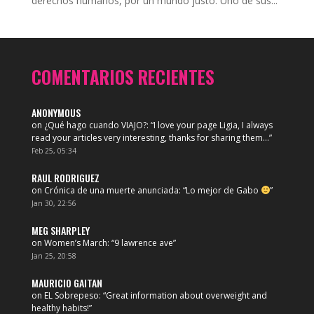
derechos humanos, por un mundo justo. Uno de sus...
COMENTARIOS RECIENTES
ANONYMOUS
on
¿Qué hago cuando VIAJO?
: “
I love your page Ligia, I always
read your articles very interesting, thanks for sharing them…
”
Feb 25, 05:34
RAUL RODRIGUEZ
on
Crónica de una muerte anunciada
: “
Lo mejor de Gabo
”
Jan 30, 22:56
MEG SHARPLEY
on
Women’s March
: “
9 lawrence ave
”
Jan 25, 20:58
MAURICIO GAITAN
on
EL Sobrepeso
: “
Great information about overweight and
healthy habits!
”