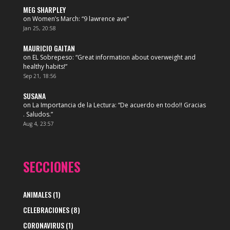
MEG SHARPLEY
on
Women’s March
: “
9 lawrence ave
”
Jan 25, 20:58
MAURICIO GAITAN
on
EL Sobrepeso
: “
Great information about overweight and
healthy habits!
”
Sep 21, 18:56
SUSANA
on
La Importancia de la Lectura
: “
De acuerdo en todo!! Gracias
. Saludos.
”
Aug 4, 23:57
SECCIONES
ANIMALES
(1)
CELEBRACIONES
(8)
CORONAVIRUS
(1)