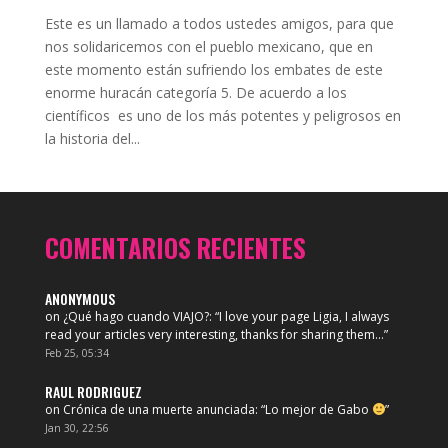
Este es un llamado a todos ustedes amigos, para que
nos solidaricemos con el pueblo mexicano, que en
este momento están sufriendo los embates de este
enorme huracán categoría 5. De acuerdo a los
científicos es uno de los más potentes y peligrosos en
la historia del...
COMENTARIOS RECIENTES
ANONYMOUS
on
¿Qué hago cuando VIAJO?
: “
I love your page Ligia, I always
read your articles very interesting, thanks for sharing them…
”
Feb 25, 05:34
RAUL RODRIGUEZ
on
Crónica de una muerte anunciada
: “
Lo mejor de Gabo
”
Jan 30, 22:56