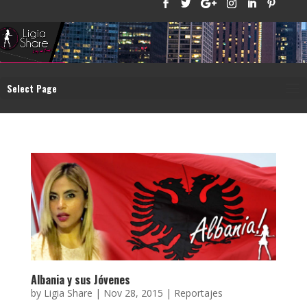
Select Page
Albania y sus Jóvenes
by
Ligia Share
|
Nov 28, 2015
|
Reportajes