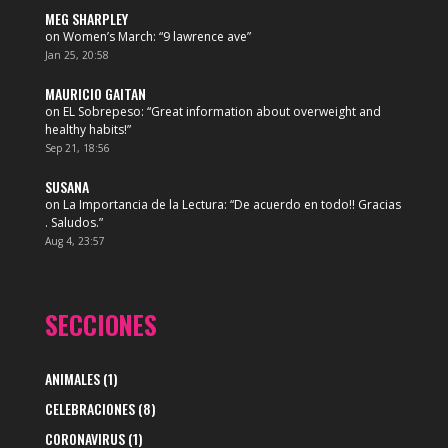
MEG SHARPLEY
on
Women’s March
: “
9 lawrence ave
”
Jan 25, 20:58
MAURICIO GAITAN
on
EL Sobrepeso
: “
Great information about overweight and
healthy habits!
”
Sep 21, 18:56
SUSANA
on
La Importancia de la Lectura
: “
De acuerdo en todo!! Gracias
. Saludos.
”
Aug 4, 23:57
SECCIONES
ANIMALES
(1)
CELEBRACIONES
(8)
CORONAVIRUS
(1)