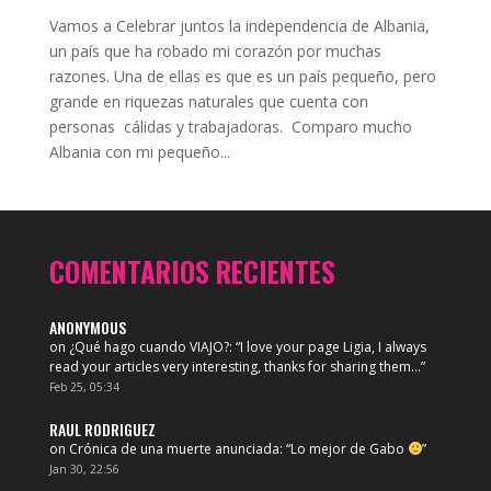
Vamos a Celebrar juntos la independencia de Albania,
un país que ha robado mi corazón por muchas
razones. Una de ellas es que es un país pequeño, pero
grande en riquezas naturales que cuenta con
personas cálidas y trabajadoras. Comparo mucho
Albania con mi pequeño...
COMENTARIOS RECIENTES
ANONYMOUS
on
¿Qué hago cuando VIAJO?
: “
I love your page Ligia, I always
read your articles very interesting, thanks for sharing them…
”
Feb 25, 05:34
RAUL RODRIGUEZ
on
Crónica de una muerte anunciada
: “
Lo mejor de Gabo
”
Jan 30, 22:56