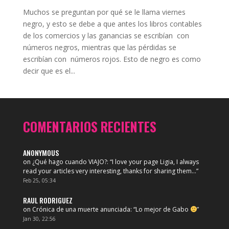
Muchos se preguntan por qué se le llama viernes
negro, y esto se debe a que antes los libros contables
de los comercios y las ganancias se escribían con
números negros, mientras que las pérdidas se
escribían con números rojos. Esto de negro es como
decir que es el...
COMENTARIOS RECIENTES
ANONYMOUS
on
¿Qué hago cuando VIAJO?
: “
I love your page Ligia, I always
read your articles very interesting, thanks for sharing them…
”
Feb 25, 05:34
RAUL RODRIGUEZ
on
Crónica de una muerte anunciada
: “
Lo mejor de Gabo
”
Jan 30, 22:56