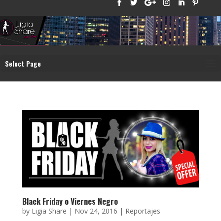
Select Page
Black Friday o Viernes Negro
by
Ligia Share
|
Nov 24, 2016
|
Reportajes