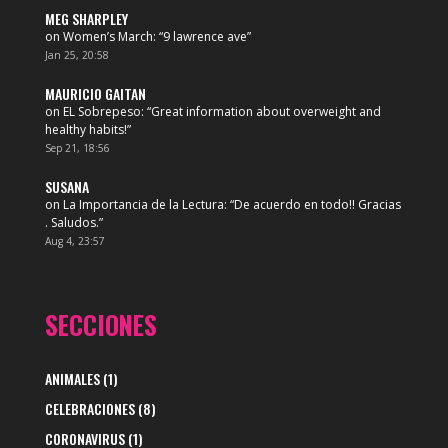
MEG SHARPLEY
on
Women’s March
: “
9 lawrence ave
”
Jan 25, 20:58
MAURICIO GAITAN
on
EL Sobrepeso
: “
Great information about overweight and
healthy habits!
”
Sep 21, 18:56
SUSANA
on
La Importancia de la Lectura
: “
De acuerdo en todo!! Gracias
. Saludos.
”
Aug 4, 23:57
SECCIONES
ANIMALES
(1)
CELEBRACIONES
(8)
CORONAVIRUS
(1)