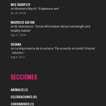
MEG SHARPLEY
on
Women’s March
: “
9 lawrence ave
”
Jan 25, 20:58
MAURICIO GAITAN
on
EL Sobrepeso
: “
Great information about overweight and
healthy habits!
”
Sep 21, 18:56
SUSANA
on
La Importancia de la Lectura
: “
De acuerdo en todo!! Gracias
. Saludos.
”
Aug 4, 23:57
SECCIONES
ANIMALES
(1)
CELEBRACIONES
(8)
CORONAVIRUS
(1)