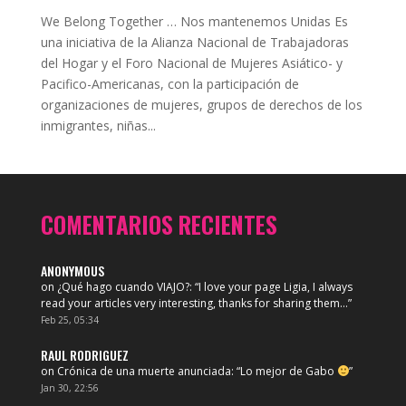
We Belong Together … Nos mantenemos Unidas Es
una iniciativa de la Alianza Nacional de Trabajadoras
del Hogar y el Foro Nacional de Mujeres Asiático- y
Pacifico-Americanas, con la participación de
organizaciones de mujeres, grupos de derechos de los
inmigrantes, niñas...
COMENTARIOS RECIENTES
ANONYMOUS
on
¿Qué hago cuando VIAJO?
: “
I love your page Ligia, I always
read your articles very interesting, thanks for sharing them…
”
Feb 25, 05:34
RAUL RODRIGUEZ
on
Crónica de una muerte anunciada
: “
Lo mejor de Gabo
”
Jan 30, 22:56