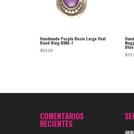
Handmade Purple Resin Large Oval
Hand
Band Ring RING-7
Nugg
Blue
$
60.00
$
59.
COMENTARIOS
SE
RECIENTES
ANIM