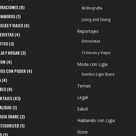
BRACIONES
(8)
Mi Biografía
NAVIRUS
(1)
Living and Giving
ICAS Y VIAJES
(6)
Reportajes
EVISTAS
(4)
Entrevistas
ITOS
(3)
LIA Y HOGAR
(2)
Crónicas y Viajes
ION
(4)
Moda con Ligia
NOS CON PODER
(4)
Eventos Ligia Share
A
(4)
Temas
RES
(8)
Legal
RTAJES
(83)
ALIDAD
(1)
Salud
LIGIA SHARE
(2)
Hablando con Ligia
TEGORIZED
(1)
Store
S
(2)