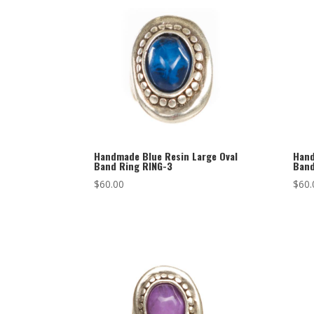
Handmade Blue Resin Large Oval
Hand
Band Ring RING-3
Band
$
60.00
$
60.