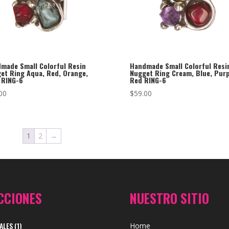
made Small Colorful Resin
Handmade Small Colorful Resi
et Ring Aqua, Red, Orange,
Nugget Ring Cream, Blue, Purp
 RING-6
Red RING-6
00
$
59.00
1
2
→
CCIONES
NUESTRO SITIO
ALES
(1)
Home