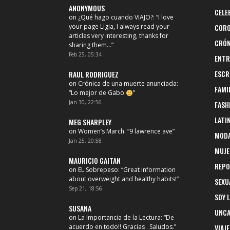
ANONYMOUS
CELE
on
¿Qué hago cuando VIAJO?
: “
I love
your page Ligia, I always read your
CORO
articles very interesting, thanks for
CRÓN
sharing them…
”
Feb 25, 05:34
ENTR
ESCR
RAUL RODRIGUEZ
on
Crónica de una muerte anunciada
:
FAMI
“
Lo mejor de Gabo
”
Jan 30, 22:56
FASH
LATI
MEG SHARPLEY
on
Women’s March
: “
9 lawrence ave
”
MOD
Jan 25, 20:58
MUJE
MAURICIO GAITAN
REPO
on
EL Sobrepeso
: “
Great information
about overweight and healthy habits!
”
SEXU
Sep 21, 18:56
SOY 
SUSANA
UNCA
on
La Importancia de la Lectura
: “
De
acuerdo en todo!! Gracias . Saludos.
”
VIAJE