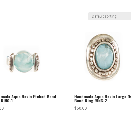
made Aqua Resin Etched Band
Handmade Aqua Resin Large Ov
 RING-1
Band Ring RING-2
00
$
60.00