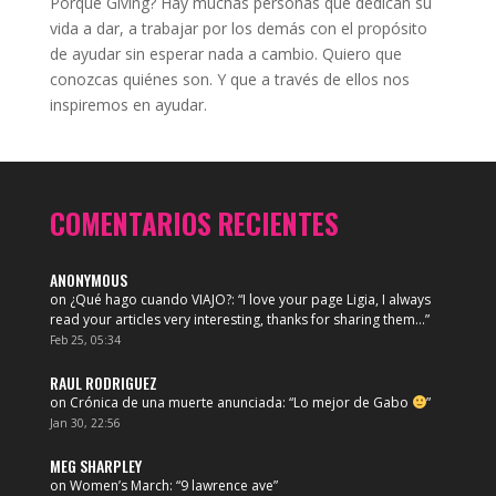
Porque Giving? Hay muchas personas que dedican su
vida a dar, a trabajar por los demás con el propósito
de ayudar sin esperar nada a cambio. Quiero que
conozcas quiénes son. Y que a través de ellos nos
inspiremos en ayudar.
COMENTARIOS RECIENTES
ANONYMOUS
on
¿Qué hago cuando VIAJO?
: “
I love your page Ligia, I always
read your articles very interesting, thanks for sharing them…
”
Feb 25, 05:34
RAUL RODRIGUEZ
on
Crónica de una muerte anunciada
: “
Lo mejor de Gabo
”
Jan 30, 22:56
MEG SHARPLEY
on
Women’s March
: “
9 lawrence ave
”