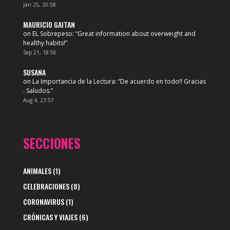
Jan 25, 20:58
MAURICIO GAITAN
on
EL Sobrepeso
: “
Great information about overweight and
healthy habits!
”
Sep 21, 18:56
SUSANA
on
La Importancia de la Lectura
: “
De acuerdo en todo!! Gracias
. Saludos.
”
Aug 4, 23:57
SECCIONES
ANIMALES
(1)
CELEBRACIONES
(8)
CORONAVIRUS
(1)
CRÓNICAS Y VIAJES
(6)